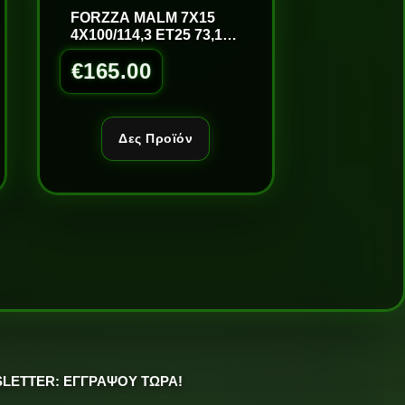
FORZZA MALM 7X15
4X100/114,3 ET25 73,1
B/LM
€
165.00
Δες Προϊόν
LETTER: ΕΓΓΡΑΨΟΥ ΤΩΡΑ!