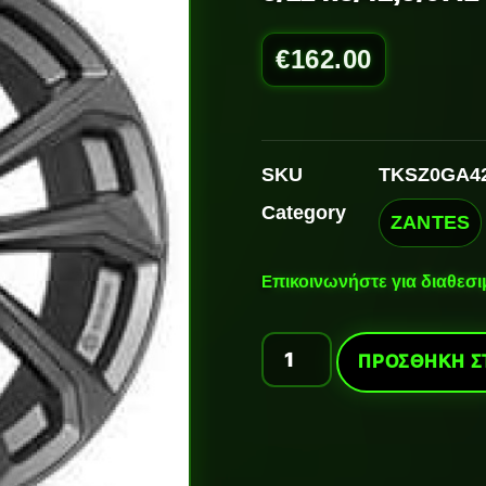
€
162.00
SKU
TKSZ0GA4
Category
ZANTES
Ε
πικοινωνήστε για διαθεσ
ΠΡΟΣΘΉΚΗ Σ