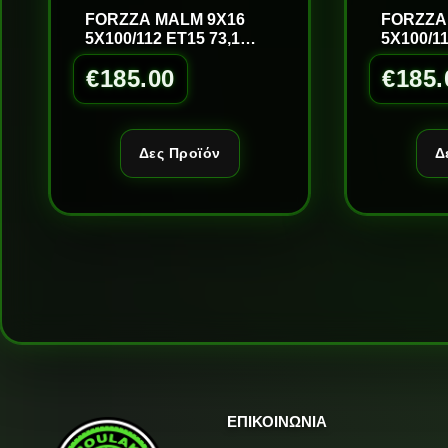
FORZZA MALM 9X16
FORZZA
5X100/112 ET15 73,1
5X100/11
S/LM
S/LM
€
185.00
€
185.
Δες Προϊόν
Δ
ΕΠΙΚΟΙΝΩΝΙΑ