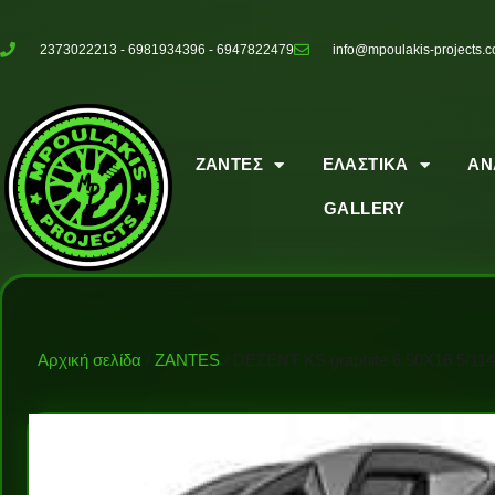
2373022213 - 6981934396 - 6947822479
info@mpoulakis-projects.
ΖΑΝΤΕΣ
ΕΛΑΣΤΙΚΑ
ΑΝ
GALLERY
Αρχική σελίδα
/
ZANTES
/ DEZENT KS graphite 6.50X16 5/114.