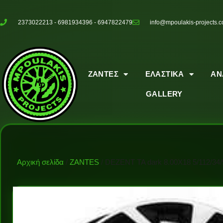
2373022213 - 6981934396 - 6947822479
info@mpoulakis-projects.
ΖΑΝΤΕΣ
ΕΛΑΣΤΙΚΑ
ΑΝ
GALLERY
Αρχική σελίδα
/
ZANTES
/ DEZENT TA dark 8.00X18 5/112/34/