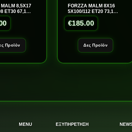
 MALM 8,5X17
FORZZA MALM 8X16
8 ET30 67,1
5X100/112 ET20 73,1
M
S/LM
00
€
185.00
ες Προϊόν
Δες Προϊόν
MENU
ΕΞΥΠΗΡΕΤΗΣΗ
NEWS