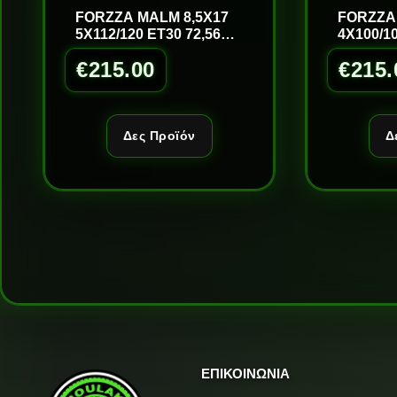
FORZZA MALM 8,5X17
FORZZA
5X112/120 ET30 72,56
4X100/10
S/LM
GOLD/L
€
215.00
€
215.
Δες Προϊόν
Δ
ΕΠΙΚΟΙΝΩΝΙΑ