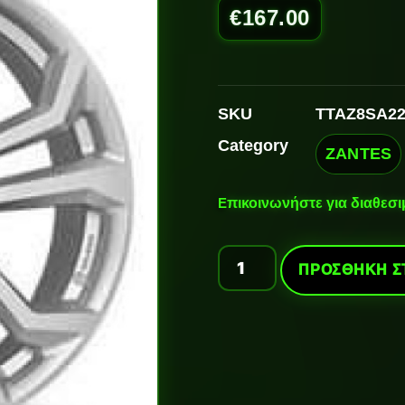
€
167.00
SKU
TTAZ8SA2
Category
ZANTES
Ε
πικοινωνήστε για διαθεσ
ΠΡΟΣΘΉΚΗ Σ