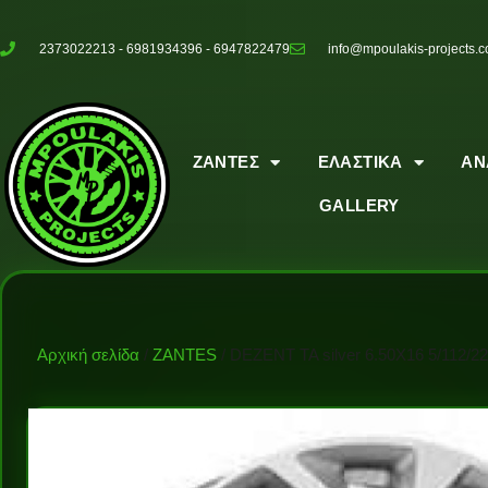
2373022213 - 6981934396 - 6947822479
info@mpoulakis-projects.
ΖΑΝΤΕΣ
ΕΛΑΣΤΙΚΑ
ΑΝ
GALLERY
Αρχική σελίδα
/
ZANTES
/ DEZENT TA silver 6.50X16 5/112/22