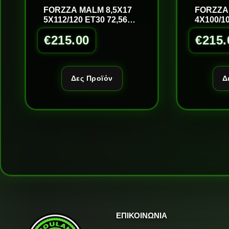
FORZZA MALM 8,5X17
FORZZA
5X112/120 ET30 72,56
4X100/10
S/LM
GOLD/L
€
215.00
€
215.
Δες Προϊόν
Δ
ΕΠΙΚΟΙΝΩΝΙΑ