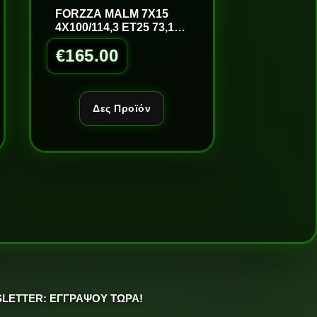
FORZZA MALM 7X15
4X100/114,3 ET25 73,1
B/LM
€
165.00
Δες Προϊόν
LETTER: ΕΓΓΡΑΨΟΥ ΤΩΡΑ!