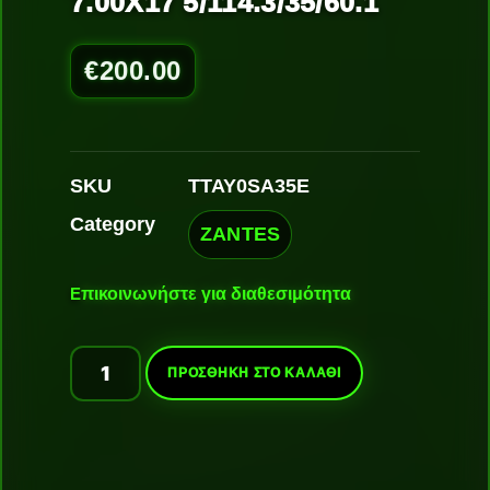
7.00X17 5/114.3/35/60.1
€
200.00
SKU
TTAY0SA35E
Category
ZANTES
Ε
πικοινωνήστε για διαθεσιμότητα
ΠΡΟΣΘΉΚΗ ΣΤΟ ΚΑΛΆΘΙ