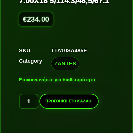
7.00X18 5/114.3/48,5/67.1
€
234.00
SKU
TTA10SA485E
Category
ZANTES
Ε
πικοινωνήστε για διαθεσιμότητα
ΠΡΟΣΘΉΚΗ ΣΤΟ ΚΑΛΆΘΙ