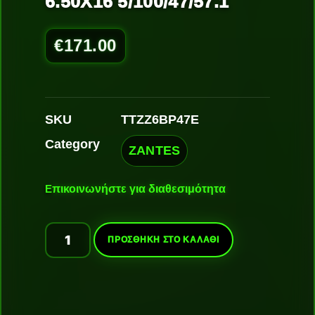
6.50X16 5/100/47/57.1
€
171.00
SKU
TTZZ6BP47E
Category
ZANTES
Ε
πικοινωνήστε για διαθεσιμότητα
ΠΡΟΣΘΉΚΗ ΣΤΟ ΚΑΛΆΘΙ