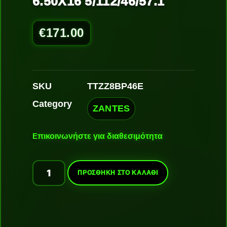
6.50X16 5/112/46/57.1
€
171.00
SKU
TTZZ8BP46E
Category
ZANTES
Ε
πικοινωνήστε για διαθεσιμότητα
ΠΡΟΣΘΉΚΗ ΣΤΟ ΚΑΛΆΘΙ