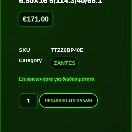
6.50X16 5/114.3/40/66.1
€
171.00
SKU
TTZZ0BP40E
Category
ZANTES
Ε
πικοινωνήστε για διαθεσιμότητα
ΠΡΟΣΘΉΚΗ ΣΤΟ ΚΑΛΆΘΙ