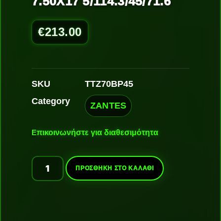
7.50X17 5/114.3/45/71.6
€
213.00
SKU
TTZ70BP45
Category
ZANTES
Ε
πικοινωνήστε για διαθεσιμότητα
ΠΡΟΣΘΉΚΗ ΣΤΟ ΚΑΛΆΘΙ