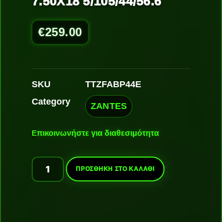
7.50X18 5/105/44/56.6
€
259.00
SKU
TTZFABP44E
Category
ZANTES
Ε
πικοινωνήστε για διαθεσιμότητα
ΠΡΟΣΘΉΚΗ ΣΤΟ ΚΑΛΆΘΙ