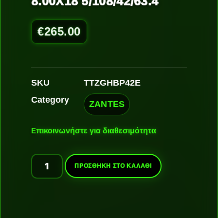
8.00X18 5/108/42/63.4
€
265.00
SKU
TTZGHBP42E
Category
ZANTES
Ε
πικοινωνήστε για διαθεσιμότητα
ΠΡΟΣΘΉΚΗ ΣΤΟ ΚΑΛΆΘΙ