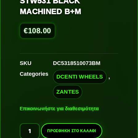
STW531 BLACK
MACHINED B+M
€
108.00
SKU
DC5318510073BM
Categories
DCENTI WHEELS
,
ZANTES
Ε
πικοινωνήστε για διαθεσιμότητα
ΠΡΟΣΘΉΚΗ ΣΤΟ ΚΑΛΆΘΙ