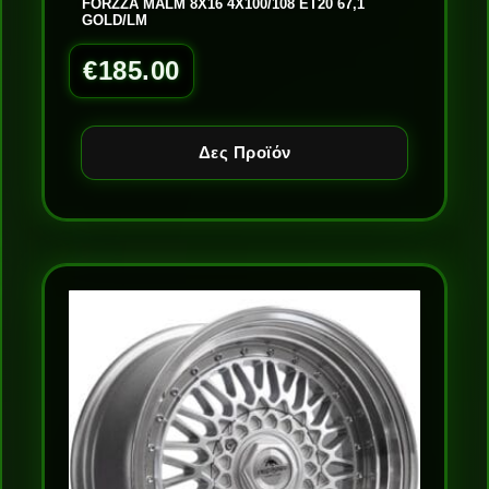
FORZZA MALM 8X16 4X100/108 ET20 67,1
GOLD/LM
€
185.00
Δες Προϊόν