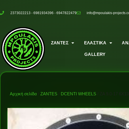
2373022213 - 6981934396 - 6947822479
info@mpoulakis-projects.
ΖΑΝΤΕΣ
ΕΛΑΣΤΙΚΑ
ΑΝ
GALLERY
Αρχική σελίδα
/
ZANTES
/
DCENTI WHEELS
/ ZA 9.0-17 6X139