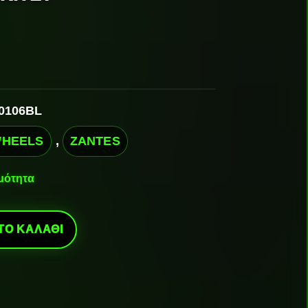
0106BL
WHEELS
,
ZANTES
ιμότητα
ΤΟ ΚΑΛΆΘΙ