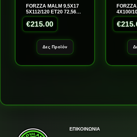
FORZZA MALM 9,5X17
FORZZA
5X112/120 ET20 72,56
4X100/10
GOLD/LM
GOLD/L
€
215.00
€
215.
Δες Προϊόν
Δ
ΕΠΙΚΟΙΝΩΝΙΑ